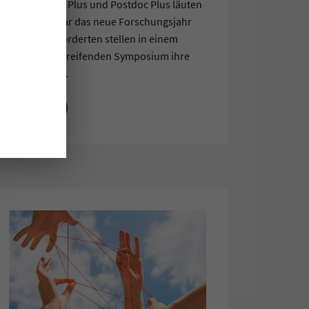
Dissertation Plus und Postdoc Plus läuten
wir im Januar das neue Forschungsjahr
ein. Die Geförderten stellen in einem
fächerübergreifenden Symposium ihre
Arbeiten vor.
MEHR