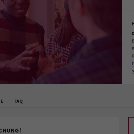
B
0
s
TE
FAQ
SCHUNG!