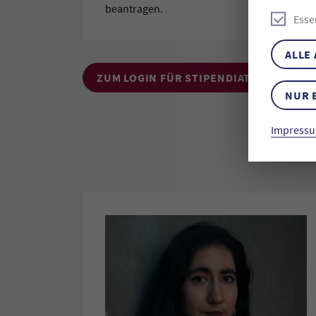
beantragen.
Esse
ALLE
ZUM LOGIN FÜR STIPENDIATEN:INNEN
NUR 
Impressu