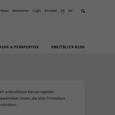
& News
Newsletter
Login
Kontakt
Aktuelle Sprache:
DE
EN
Suche
ALOG & PERSPEKTIVE
#WEITBLICK-BLOG
Wir unterstützen hervorragende
Akademiker:innen, die eine Promotion
anstreben.