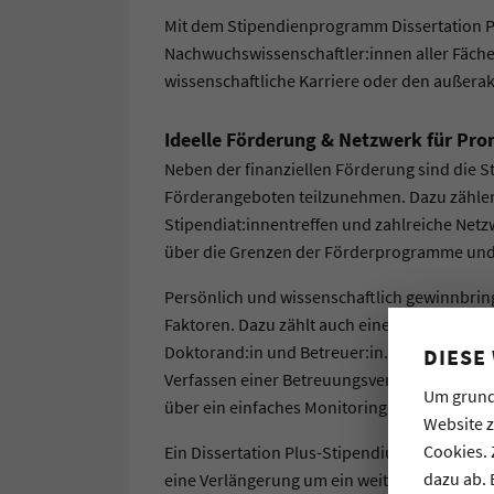
Mit dem Stipendienprogramm Dissertation P
Nachwuchswissenschaftler:innen aller Fächer,
wissenschaftliche Karriere oder den außera
Ideelle Förderung & Netzwerk für Pr
Neben der finanziellen Förderung sind die St
Förderangeboten teilzunehmen. Dazu zähle
Stipendiat:innentreffen und zahlreiche Netz
über die Grenzen der Förderprogramme und
Persönlich und wissenschaftlich gewinnbrin
Faktoren. Dazu zählt auch eine gute, dialog
Doktorand:in und Betreuer:in. Wir bieten de
DIESE
Verfassen einer Betreuungsvereinbarung un
Um grund
über ein einfaches Monitoring-System beider
Website 
Cookies. 
Ein Dissertation Plus-Stipendium wird in de
dazu ab. 
eine Verlängerung um ein weiteres Jahr sec