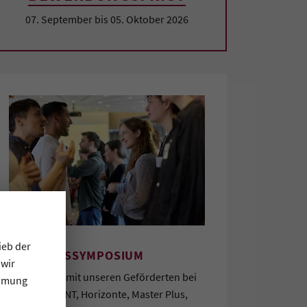
07. September bis 05. Oktober 2026
ieb der
NEUJAHRSSYMPOSIUM
 wir
Gemeinsam mit unseren Geförderten bei
immung
B-First, B-MINT, Horizonte, Master Plus,