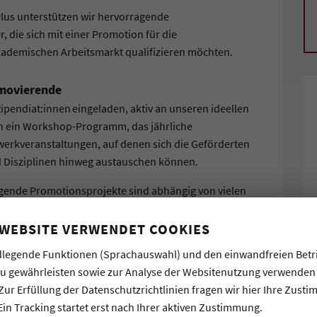
lus unterstützen wir hervorragende
 die sich mit einer Promotion für die
kademischen Arbeitsmarkt qualifizieren möchten.
omovierende
ipendiat:innen eingeladen, aktiv an unseren ideellen
n ein Workshop-Programm, das jährliche
werkveranstaltungen, auf denen sich die Geförderten
 Disziplinen hinweg austauschen können.
gende Promotionsprojekte sind abhängig von vielen
orientierte und engagiert gelebte Beziehung zwischen
n Beteiligten daher einen festen Rahmen für das
 WEBSITE VERWENDET COOKIES
d ermöglichen ihnen, die Qualität der Zusammenarbeit
legende Funktionen (Sprachauswahl) und den einwandfreien Betr
seitig zu reflektieren.
zu gewährleisten sowie zur Analyse der Websitenutzung verwenden
Zur Erfüllung der Datenschutzrichtlinien fragen wir hier Ihre Zust
r Regel für zwei Jahre gewährt. Die Geförderten können
Ein Tracking startet erst nach Ihrer aktiven Zustimmung.
hs Monate vor Ende des zweiten Förderjahres