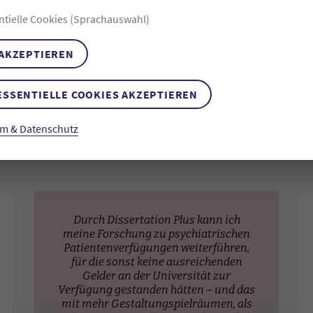
ntielle Cookies (Sprachauswahl)
 AKZEPTIEREN
ZUR BEWERBUNG
FAQ
ESSENTIELLE COOKIES AKZEPTIEREN
m & Datenschutz
Durch Dissertation Plus kann ich
meine Forschung zu psychiatrischen
Patientenverfügungen weiterführen,
für die sonst keine ausreichenden
Gelder an der Universität zur
Verfügung gestanden hätten – und das
mit mehr Gestaltungspielräumen, als