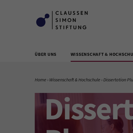
Zum Inhalt springen
ÜBER UNS
WISSENSCHAFT & HOCHSCH
SIE BEFINDEN SICH HIER:
Home
Wissenschaft & Hochschule
Aktuelle Seite:
Dissertation Pl
Disser