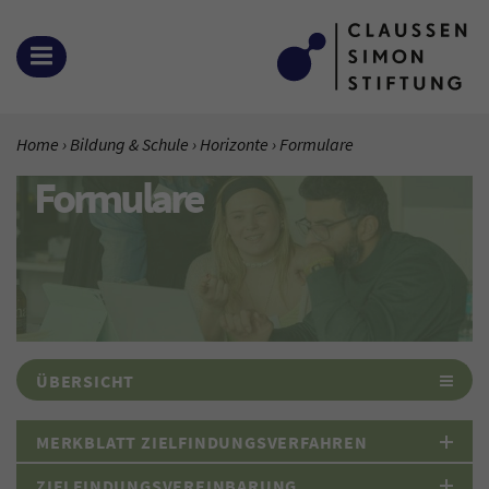
Zum Inhalt springen
MENÜ ÖFFNEN
SIE BEFINDEN SICH HIER:
Home
Bildung & Schule
Horizonte
Aktuelle Seite:
Formulare
Formulare
ÜBERSICHT
MERKBLATT ZIELFINDUNGSVERFAHREN
ZIELFINDUNGSVEREINBARUNG