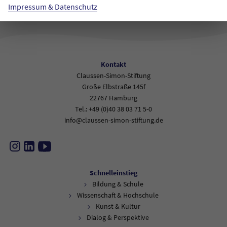
Impressum & Datenschutz
Kontakt
Claussen-Simon-Stiftung
Große Elbstraße 145f
22767 Hamburg
Tel.: +49 (0)40 38 03 71 5-0
info@claussen-simon-stiftung.de
Instagram
LinkedIn
YouTube
Schnelleinstieg
Bildung & Schule
Wissenschaft & Hochschule
Kunst & Kultur
Dialog & Perspektive