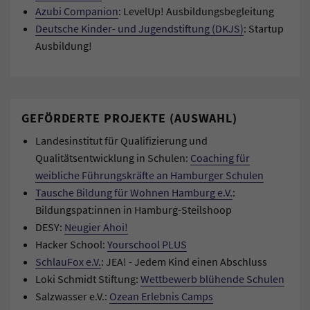
Azubi Companion
: LevelUp! Ausbildungsbegleitung
Deutsche Kinder- und Jugendstiftung (DKJS)
: Startup
Ausbildung!
GEFÖRDERTE PROJEKTE (AUSWAHL)
Landesinstitut für Qualifizierung und
Qualitätsentwicklung in Schulen:
Coaching für
weibliche Führungskräfte an Hamburger Schulen
Tausche Bildung für Wohnen Hamburg e.V.
:
Bildungspat:innen in Hamburg-Steilshoop
DESY:
N
eugier Ahoi!
Hacker School:
Yourschool PLUS
SchlauFox e.V.
: JEA! - Jedem Kind einen Abschluss
Loki Schmidt Stiftung:
Wettbewerb blühende Schulen
Salzwasser e.V.:
Ozean Erlebnis Camps