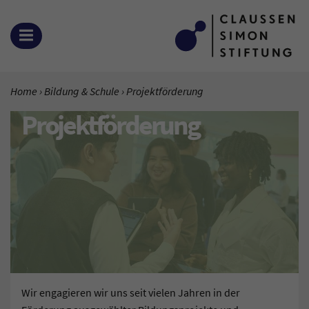
Zum Inhalt springen
MENÜ ÖFFNEN
SIE BEFINDEN SICH HIER:
Home
Bildung & Schule
Aktuelle Seite:
Projektförderung
Projektförderung
Wir engagieren wir uns seit vielen Jahren in der