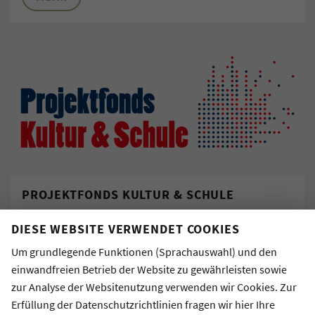
PROJEKTFONDS KULTUR & SCHULE
Jeweils im Frühjahr und Herbst können
DIESE WEBSITE VERWENDET COOKIES
Kultureinrichtungen und Kulturschaffende in
Um grundlegende Funktionen (Sprachauswahl) und den
Kooperation mit Hamburger Schulen Projektideen
einwandfreien Betrieb der Website zu gewährleisten sowie
einreichen, die Impulse für eine nachhaltige Entwicklung
zur Analyse der Websitenutzung verwenden wir Cookies. Zur
der Schulen geben. Willkommen sind Vorhaben in allen
Erfüllung der Datenschutzrichtlinien fragen wir hier Ihre
künstlerischen Sparten, allen Formaten und für alle