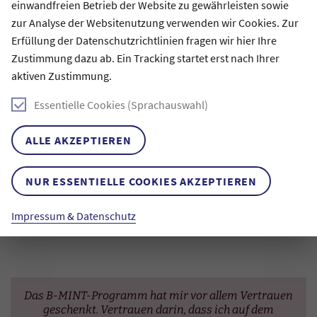
einwandfreien Betrieb der Website zu gewährleisten sowie
BEWERBUNGSFRIST
zur Analyse der Websitenutzung verwenden wir Cookies. Zur
Die nächste B-MINT-Bewerbungsphase läuft vom 1.
Erfüllung der Datenschutzrichtlinien fragen wir hier Ihre
Dezember 2025 bis zum 14. Januar 2026.
Zustimmung dazu ab. Ein Tracking startet erst nach Ihrer
aktiven Zustimmung.
ZUM BEWERBUNGSPORTAL
Essentielle Cookies (Sprachauswahl)
ALLE AKZEPTIEREN
DATENSCHUTZ
Zur Bewerbung und Betreuung verarbeitet die Claussen-
NUR ESSENTIELLE COOKIES AKZEPTIEREN
Simon-Stiftung personenbezogene Daten. Unsere
Datenschutzbestimmungen können Sie hier nachlesen.
Impressum & Datenschutz
Das B-MINT-Programm hat mir vor allem Vertrauen
geschenkt. Vertrauen darin, dass ich auf dem