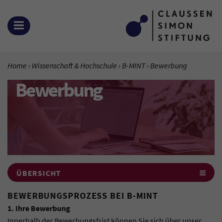
Zum Inhalt springen
MENÜ ÖFFNEN
SIE BEFINDEN SICH HIER:
Home
Wissenschaft & Hochschule
B-MINT
Aktuelle Seite:
Bewerbung
Bewerbung
ÜBERSICHT
BEWERBUNGSPROZESS BEI B-MINT
1. Ihre Bewerbung
Innerhalb der Bewerbungsfrist können Sie sich über unser