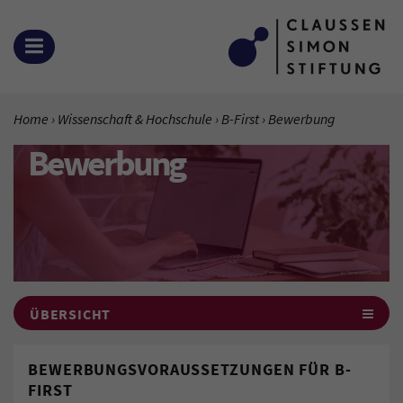
Zum Inhalt springen
MENÜ ÖFFNEN
SIE BEFINDEN SICH HIER:
Home
Wissenschaft & Hochschule
B-First
Aktuelle Seite:
Bewerbung
Bewerbung
ÜBERSICHT
BEWERBUNGSVORAUSSETZUNGEN FÜR B-
FIRST