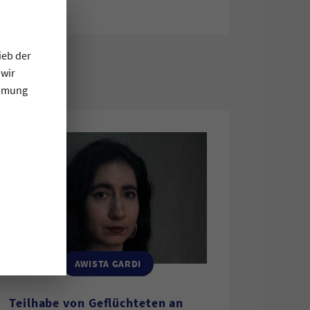
ieb der
 wir
immung
AWISTA GARDI
Teilhabe von Geflüchteten an