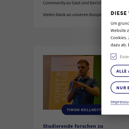
Community zu Gast und berichten über ihre 
DIESE
Vielen Dank an unseren Kooperationspartne
Um grund
Website 
Cookies. 
dazu ab. 
Esse
ALLE
NUR 
Impressu
TIMON KOLLHOFF
Studierende forschen zu