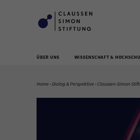
Zum Inhalt springen
ÜBER UNS
WISSENSCHAFT & HOCHSCH
SIE BEFINDEN SICH HIER:
Home
Dialog & Perspektive
Aktuelle Seite:
Claussen-Simon-Stif