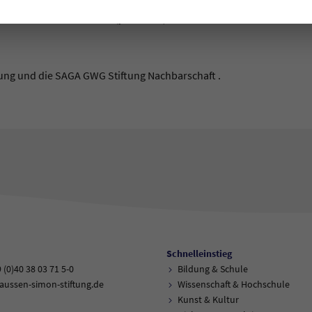
0 · So 11:30 & 14:30 Uhr (je 20 Min.)
ung und die SAGA GWG Stiftung Nachbarschaft .
Schnelleinstieg
9 (0)40 38 03 71 5-0
Bildung & Schule
aussen-simon-stiftung.de
Wissenschaft & Hochschule
Kunst & Kultur