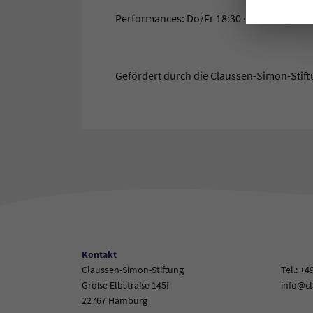
Performances: Do/Fr 18:30 · Sa 14:30 & 18:3
Gefördert durch die Claussen-Simon-Stift
Kontakt
Claussen-Simon-Stiftung
Tel.: +4
Große Elbstraße 145f
info@cl
22767 Hamburg