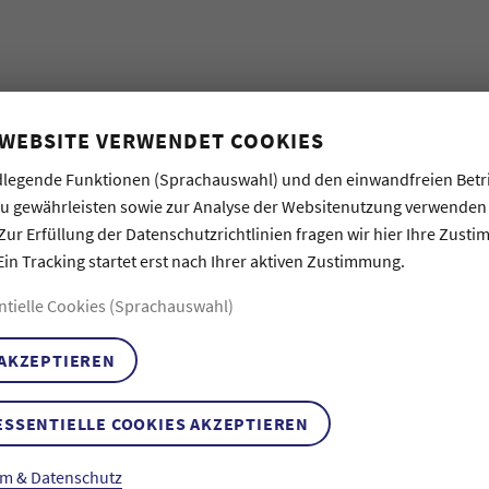
ELBST
 WEBSITE VERWENDET COOKIES
RGER STR. 30, 22049 HAMBURG-DULSBERG
28.5. 18:00 – 7.6. 16:0
legende Funktionen (Sprachauswahl) und den einwandfreien Betr
n Raritäten und Kuriositäten – alles, was
zu gewährleisten sowie zur Analyse der Websitenutzung verwenden
erskünstlerin Susanne Reifenrath lädt zum
Zur Erfüllung der Datenschutzrichtlinien fragen wir hier Ihre Zust
 gemeinsam eine ganz eigene Wunderkammer
Ein Tracking startet erst nach Ihrer aktiven Zustimmung.
n, die in Schubladen schlummern – ein
erg, für Dulsberg. Zu festgelegten Zeiten
ntielle Cookies (Sprachauswahl)
ativ zum Leben erweckt und erzählen ihre
 AKZEPTIEREN
erformance 18:30 Uhr
ESSENTIELLE COOKIES AKZEPTIEREN
. Juni 2026
© Melina Mörsdorf
So 11:00–16:00 Uhr
m & Datenschutz