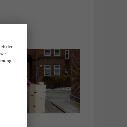
0 UHR
ieb der
 wir
immung