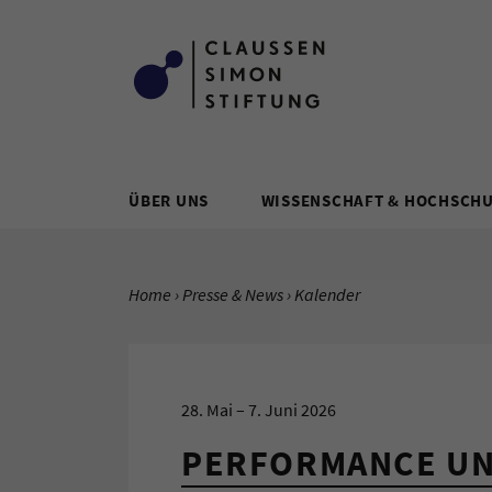
Zum Inhalt springen
ÜBER UNS
WISSENSCHAFT & HOCHSCH
SIE BEFINDEN SICH HIER:
Home
Presse & News
Aktuelle Seite:
Kalender
28. Mai
–
7. Juni 2026
PERFORMANCE UN